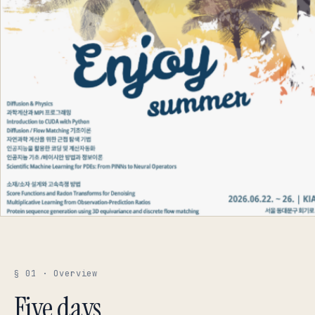
§ 01 · Overview
Five days.