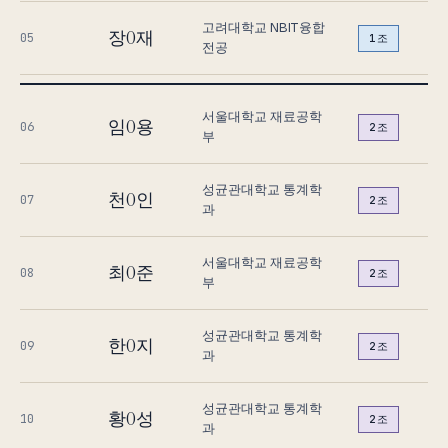
고려대학교 NBIT융합
장O재
05
1조
전공
서울대학교 재료공학
임O용
06
2조
부
성균관대학교 통계학
천O인
07
2조
과
서울대학교 재료공학
최O준
08
2조
부
성균관대학교 통계학
한O지
09
2조
과
성균관대학교 통계학
황O성
10
2조
과