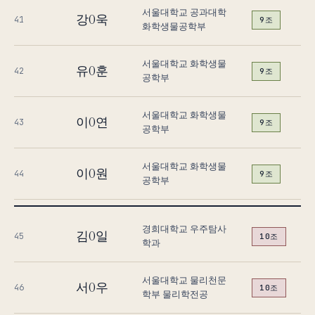
서울대학교 공과대학
강O욱
41
9조
화학생물공학부
서울대학교 화학생물
유O훈
42
9조
공학부
서울대학교 화학생물
이O연
43
9조
공학부
서울대학교 화학생물
이O원
44
9조
공학부
경희대학교 우주탐사
김O일
45
10조
학과
서울대학교 물리천문
서O우
46
10조
학부 물리학전공