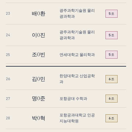
광주과학기술원 물리
배O환
23
5조
광과학과
광주과학기술원 물리
이O진
24
5조
광과학과
조O빈
연세대학교 물리학과
25
5조
한양대학교 산업공학
김O민
26
6조
과
명O준
포항공대 수학과
27
6조
포항공과대학교 인공
박O혁
28
6조
지능대학원