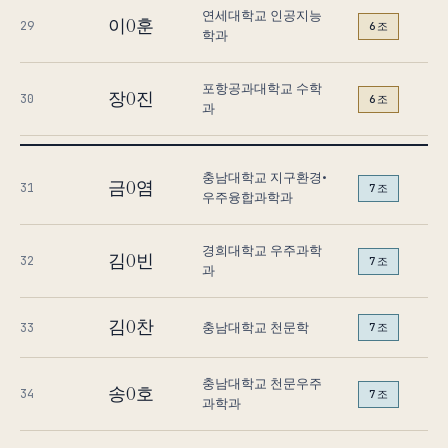
연세대학교 인공지능
이O훈
29
6조
학과
포항공과대학교 수학
장O진
30
6조
과
충남대학교 지구환경•
금O염
31
7조
우주융합과학과
경희대학교 우주과학
김O빈
32
7조
과
김O찬
충남대학교 천문학
33
7조
충남대학교 천문우주
송O호
34
7조
과학과