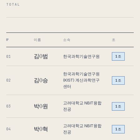
TOTAL
№
이름
소속
조
김O범
한국과학기술연구원
01
1조
한국과학기술연구원
김O승
(KIST) 계산과학연구
02
1조
센터
고려대학교 NBIT융합
박O원
03
1조
전공
고려대학교 NBIT융합
박O혁
04
1조
전공