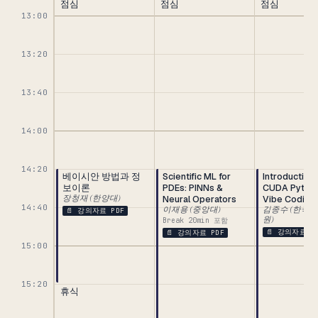
점심
점심
점심
13:00
13:20
13:40
14:00
14:20
베이시안 방법과 정
Scientific ML for
Introduction 
보이론
PDEs: PINNs &
CUDA Python
장청재 (한양대)
Neural Operators
Vibe Coding
14:40
이재용 (중앙대)
김종수 (한국
📄 강의자료 PDF
원)
Break 20min 포함
📄 강의자료 P
📄 강의자료 PDF
15:00
15:20
휴식