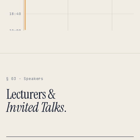
18:40
19:00
§ 03 · Speakers
Lecturers &
Invited Talks
.