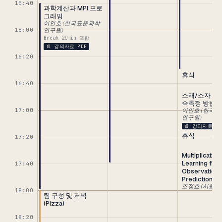
15:40
과학계산과 MPI 프로
그래밍
이인호 (한국표준과학
16:00
연구원)
Break 20min 포함
📄 강의자료 PDF
16:20
휴식
16:40
소재/소자 설
속측정 방법
17:00
이인호 (한국
연구원)
📄 강의자료 PD
휴식
17:20
Multiplicative
Learning fro
17:40
Observation-
Prediction Ra
조정효 (서울대
18:00
팀 구성 및 저녁
📄 강의자료 PD
(Pizza)
18:20