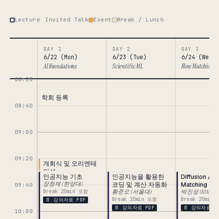
Lecture
Invited Talk
Event
Break / Lunch
DAY 1
DAY 2
DAY 3
6/22 (Mon)
6/23 (Tue)
6/24 (Wed)
AI Foundations
Scientific ML
Flow Matching 
08:20
학회 등록
08:40
09:00
09:20
개회식 및 오리엔테
이션
인공지능 기초
인공지능을 활용한
Diffusion / F
장청재 (한양대)
코딩 및 계산 자동화
Matching 
09:40
Break 20min 포함
황준오 (서울대)
박진성 (KIAS)
Break 20min 포함
Break 20min
📄 강의자료 PDF
📄 강의자료 PDF
📄 강의자료 P
10:00