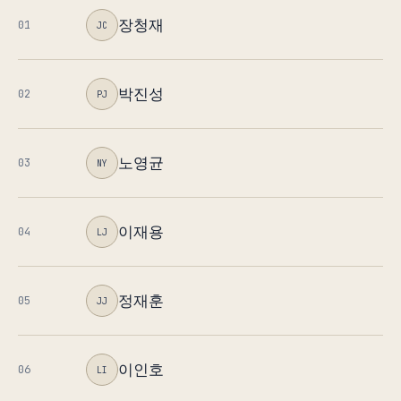
장청재
01
JC
박진성
02
PJ
노영균
03
NY
이재용
04
LJ
정재훈
05
JJ
이인호
06
LI