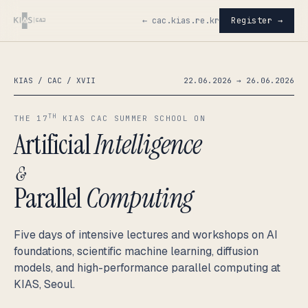
← cac.kias.re.kr
Register →
KIAS / CAC / XVII
22.06.2026 → 26.06.2026
TH
THE 17
KIAS CAC SUMMER SCHOOL ON
Artificial
Intelligence
&
Parallel
Computing
Five days of intensive lectures and workshops on AI
foundations, scientific machine learning, diffusion
models, and high-performance parallel computing at
KIAS, Seoul.