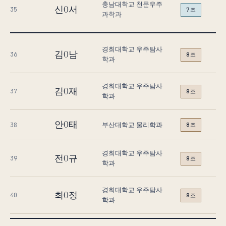
충남대학교 천문우주
신O서
35
7조
과학과
경희대학교 우주탐사
김O남
36
8조
학과
경희대학교 우주탐사
김O재
37
8조
학과
안O태
부산대학교 물리학과
38
8조
경희대학교 우주탐사
전O규
39
8조
학과
경희대학교 우주탐사
최O정
40
8조
학과