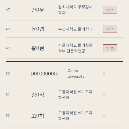
경희대학교 우주탐사
안O우
47
10조
학과
윤O경
부산대학교 물리학과
48
10조
서울대학교 물리천문
황O현
49
10조
학부 천문학전공
Cornell
DOOOOOOOOe
50
—
University
고등과학원 AI기초과
강O식
51
—
학센터
고등과학원 AI기초과
고O혁
52
—
학센터