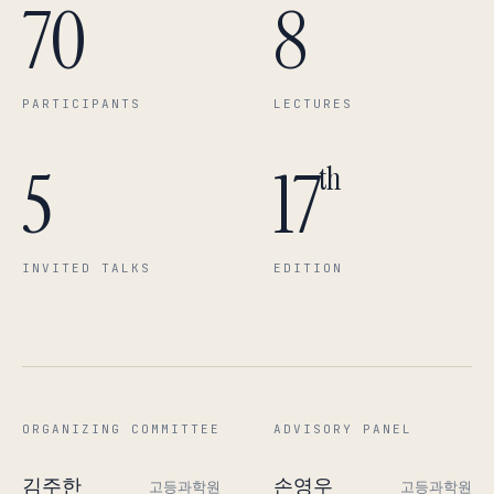
70
8
PARTICIPANTS
LECTURES
5
17
th
INVITED TALKS
EDITION
ORGANIZING COMMITTEE
ADVISORY PANEL
김주한
손영우
고등과학원
고등과학원