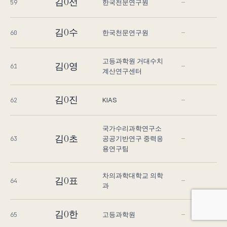
김O선
한국천문연구원
59
—
김O수
한국천문연구원
60
—
고등과학원 거대수치
김O영
61
—
계산연구센터
김O진
KIAS
62
—
국가수리과학연구소
김O초
공공기반연구 중력응
63
—
용연구팀
차의과학대학교 의학
김O표
64
—
과
김O한
고등과학원
65
—