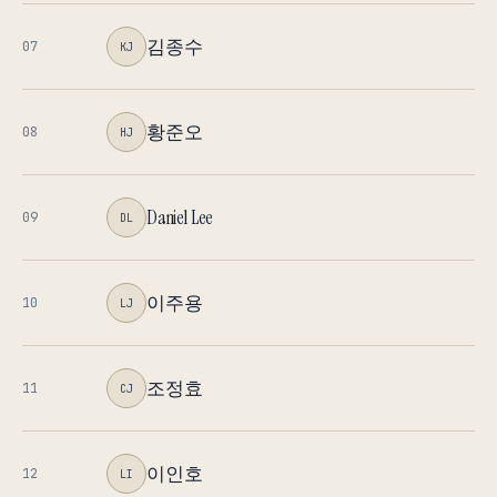
김종수
07
KJ
황준오
08
HJ
Daniel Lee
09
DL
이주용
10
LJ
조정효
11
CJ
이인호
12
LI