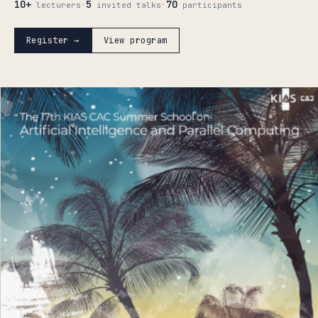
10+
5
70
·
·
lecturers
invited talks
participants
Register →
View program