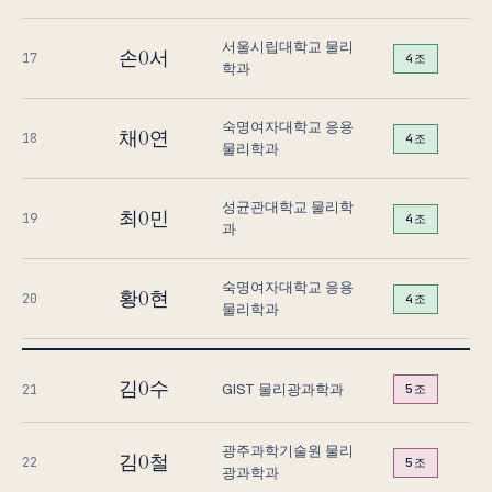
서울시립대학교 물리
손O서
17
4조
학과
숙명여자대학교 응용
채O연
18
4조
물리학과
성균관대학교 물리학
최O민
19
4조
과
숙명여자대학교 응용
황O현
20
4조
물리학과
김O수
GIST 물리광과학과
21
5조
광주과학기술원 물리
김O철
22
5조
광과학과