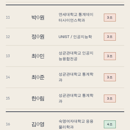
연세대학교 통계데이
박O원
11
3조
터사이언스학과
정O원
UNIST / 인공지능학
12
3조
성균관대학교 인공지
최O민
13
3조
능융합전공
성균관대학교 통계학
최O준
14
3조
과
성균관대학교 통계학
한O림
15
3조
과
숙명여자대학교 응용
김O영
16
4조
물리학과