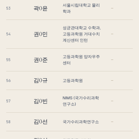
서울시립대학교 물리
곽O윤
53
—
학과
성균관대학교 수학과,
권O민
고등과학원 거대수치
54
—
계산센터 인턴
고등과학원 양자우주
권O준
55
—
센터
김O규
고등과학원
56
—
NIMS (국가수리과학
김O빈
57
—
연구소)
김O선
국가수리과학연구소
58
—